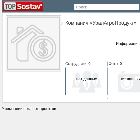
Поиск
Компания «УралАгроПродукт»
Информация 
Сотрудники
:
0
Фото
:
0
нет данных
нет данны
СМИ о компании
:
0
У компании пока нет проектов
нет данных