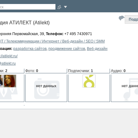
ск
Подр
дия АТИЛЕКТ (Atilekt)
рхняя Первомайская, 39,
Телефон:
+7 495 7430971
IT / Телекоммуникации / Интернет / Веб-дизайн / SEO / SMM
зация:
разработка сайтов
,
продвижение сайтов
,
Веб-дизайн
://atilekt.ru/
atilekt.ru
ки
:
2
Фото
:
0
Подписчики
:
1
Аудио
:
0
нет данных
нет данн
мпании
:
0
 данных