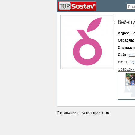
Пои
Веб-сту
Адрес:
Ве
Отрасль:
Специали
Сайт:
http
Email:
pr@
Сотрудни
СМИ о ко
У компании пока нет проектов
нет