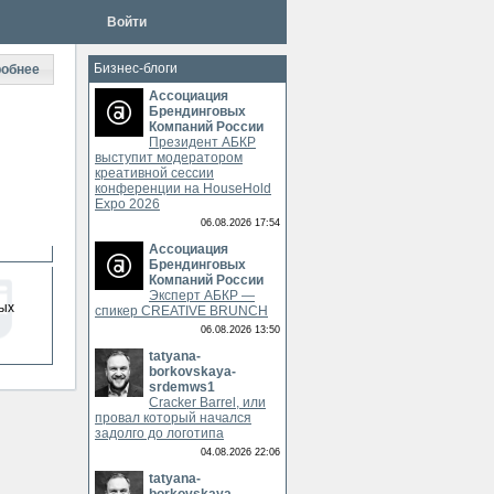
Войти
Бизнес-блоги
обнее
Ассоциация
Брендинговых
Компаний России
Президент АБКР
выступит модератором
креативной сессии
конференции на HouseHold
Expo 2026
06.08.2026 17:54
Ассоциация
Брендинговых
Компаний России
Эксперт АБКР —
ых
спикер CREATIVE BRUNCH
06.08.2026 13:50
tatyana-
borkovskaya-
srdemws1
Cracker Barrel, или
провал который начался
задолго до логотипа
04.08.2026 22:06
tatyana-