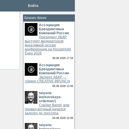
Войти
Бизнес-блоги
Ассоциация
Брендинговых
Компаний России
Президент АБКР
выступит модератором
креативной сессии
конференции на HouseHold
Expo 2026
06.08.2026 17:54
Ассоциация
Брендинговых
Компаний России
Эксперт АБКР —
спикер CREATIVE BRUNCH
06.08.2026 13:50
tatyana-
borkovskaya-
srdemws1
Cracker Barrel, или
провал который начался
задолго до логотипа
04.08.2026 22:06
tatyana-