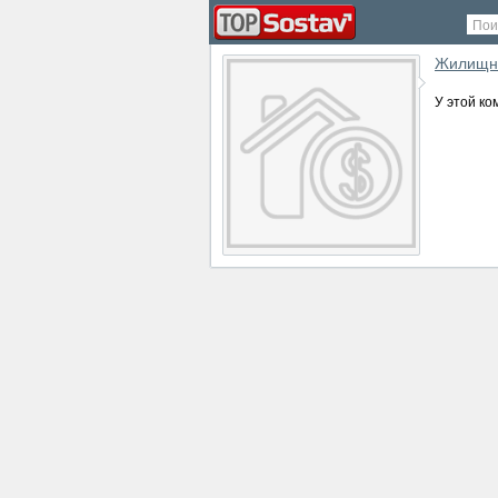
Пои
Жилищно
У этой ко