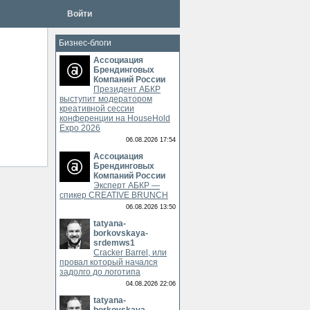
Войти
Бизнес-блоги
Ассоциация
Брендинговых
Компаний России
Президент АБКР
выступит модератором
креативной сессии
конференции на HouseHold
Expo 2026
06.08.2026 17:54
Ассоциация
Брендинговых
Компаний России
Эксперт АБКР —
спикер CREATIVE BRUNCH
06.08.2026 13:50
tatyana-
borkovskaya-
srdemws1
Cracker Barrel, или
провал который начался
задолго до логотипа
04.08.2026 22:06
tatyana-