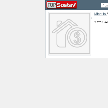
Пои
Miestilo
У этой ко