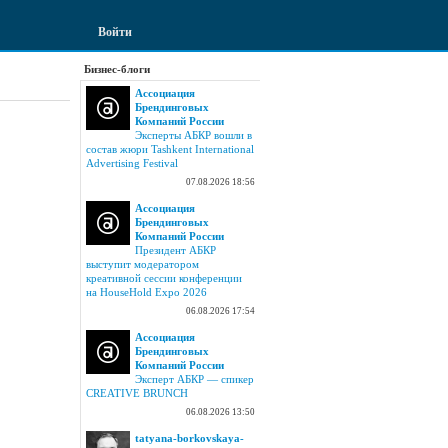
Войти
Бизнес-блоги
Ассоциация
Брендинговых
Компаний России
Эксперты АБКР вошли в
состав жюри Tashkent International
Advertising Festival
07.08.2026 18:56
Ассоциация
Брендинговых
Компаний России
Президент АБКР
выступит модератором
креативной сессии конференции
на HouseHold Expo 2026
06.08.2026 17:54
Ассоциация
Брендинговых
Компаний России
Эксперт АБКР — спикер
CREATIVE BRUNCH
06.08.2026 13:50
tatyana-borkovskaya-