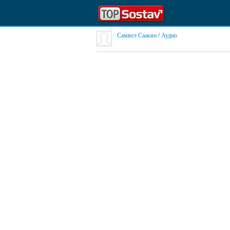
Самвел Саакян
/
Аудио