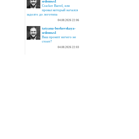
srdemws1
Cracker Barrel, или
провал который начался
задолго до логотипа
04.08.2026 22:06
tatyana-borkovskaya-
srdemws1
Ваш промпт ничего не
стоит?
04.08.2026 22:03