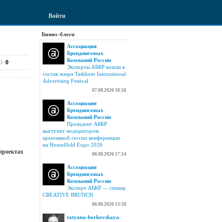
Войти
Бизнес-блоги
Ассоциация
Брендинговых
Компаний России
О:
0
Эксперты АБКР вошли в
состав жюри Tashkent International
Advertising Festival
07.08.2026 18:56
Ассоциация
Брендинговых
Компаний России
Президент АБКР
выступит модератором
креативной сессии конференции
на HouseHold Expo 2026
 проектах
06.08.2026 17:54
Ассоциация
Брендинговых
Компаний России
Эксперт АБКР — спикер
CREATIVE BRUNCH
06.08.2026 13:50
tatyana-borkovskaya-