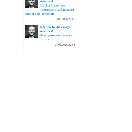
srdemws1
Cracker Barrel, или
провал который начался
задолго до логотипа
04.08.2026 22:06
tatyana-borkovskaya-
srdemws1
Ваш промпт ничего не
стоит?
04.08.2026 22:03