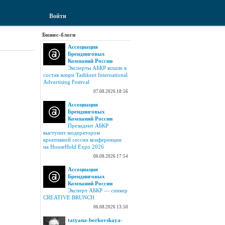
Войти
Бизнес-блоги
Ассоциация
Брендинговых
Компаний России
Эксперты АБКР вошли в
состав жюри Tashkent International
Advertising Festival
07.08.2026 18:56
Ассоциация
Брендинговых
Компаний России
Президент АБКР
выступит модератором
креативной сессии конференции
на HouseHold Expo 2026
06.08.2026 17:54
Ассоциация
Брендинговых
Компаний России
Эксперт АБКР — спикер
CREATIVE BRUNCH
06.08.2026 13:50
tatyana-borkovskaya-