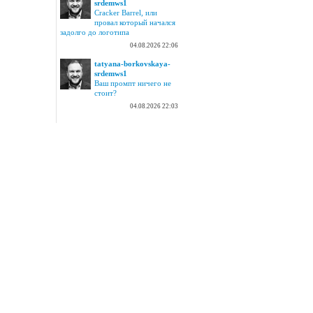
srdemws1
Cracker Barrel, или
провал который начался
задолго до логотипа
04.08.2026 22:06
tatyana-borkovskaya-
srdemws1
Ваш промпт ничего не
стоит?
04.08.2026 22:03