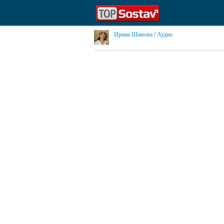
Ирина Шамова
/
Аудио