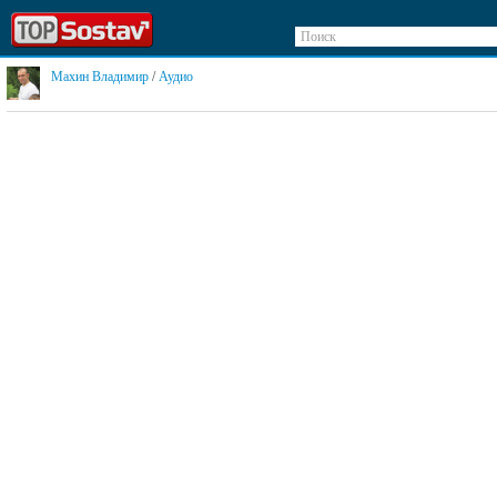
Поиск
Махин Владимир
/
Аудио