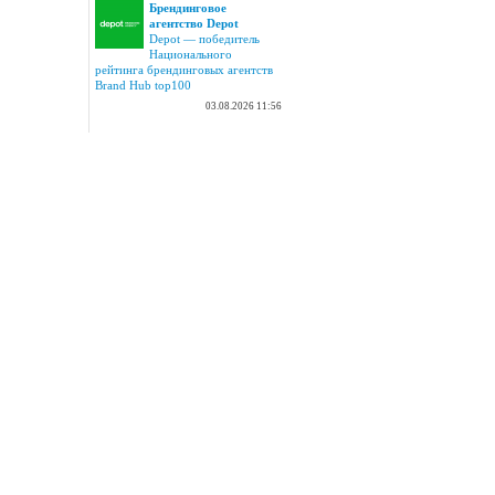
Брендинговое
агентство Depot
Depot — победитель
Национального
рейтинга брендинговых агентств
Brand Hub top100
03.08.2026 11:56