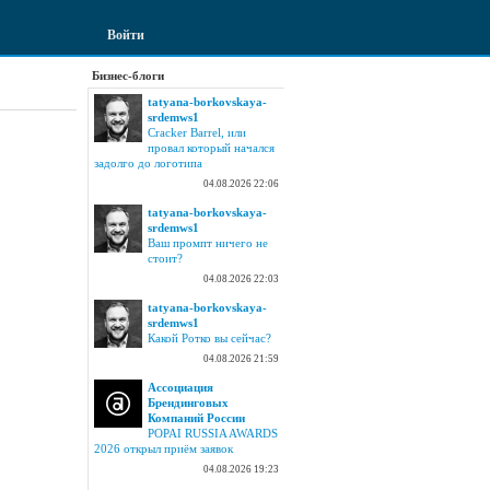
Войти
Бизнес-блоги
tatyana-borkovskaya-
srdemws1
Cracker Barrel, или
провал который начался
задолго до логотипа
04.08.2026 22:06
tatyana-borkovskaya-
srdemws1
Ваш промпт ничего не
стоит?
04.08.2026 22:03
tatyana-borkovskaya-
srdemws1
Какой Ротко вы сейчас?
04.08.2026 21:59
Ассоциация
Брендинговых
Компаний России
POPAI RUSSIA AWARDS
2026 открыл приём заявок
04.08.2026 19:23