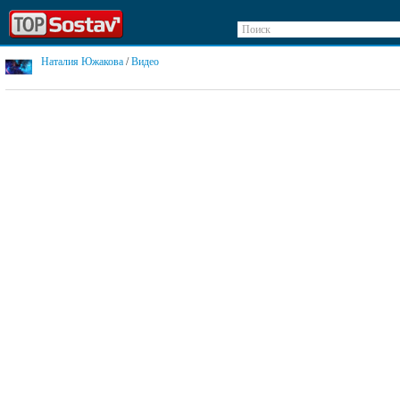
Поиск
Наталия Южакова
/
Видео