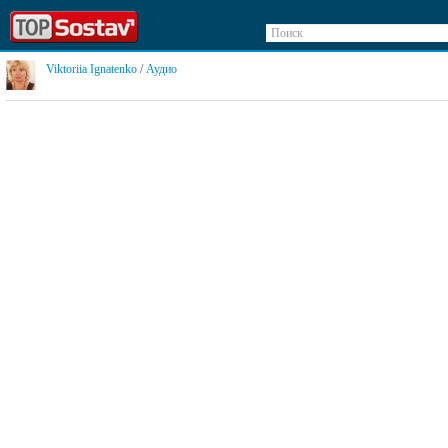
Поиск
Viktoriia Ignatenko
/
Аудио