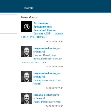
Войти
Бизнес-блоги
Ассоциация
Брендинговых
Компаний России
Эксперт АБКР — спикер
CREATIVE BRUNCH
06.08.2026 13:50
tatyana-borkovskaya-
srdemws1
Cracker Barrel, или
провал который начался
задолго до логотипа
04.08.2026 22:06
tatyana-borkovskaya-
srdemws1
Ваш промпт ничего не
стоит?
04.08.2026 22:03
tatyana-borkovskaya-
srdemws1
Какой Ротко вы сейчас?
04.08.2026 21:59