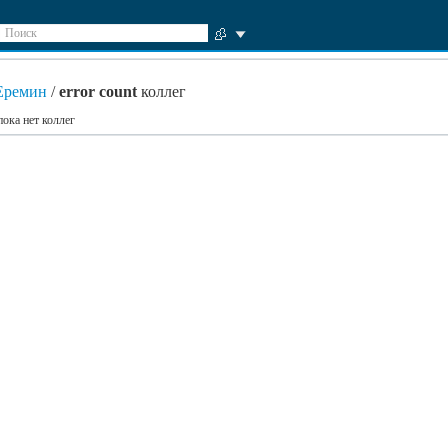
Поиск
Еремин
/
error count
коллег
пока нет коллег