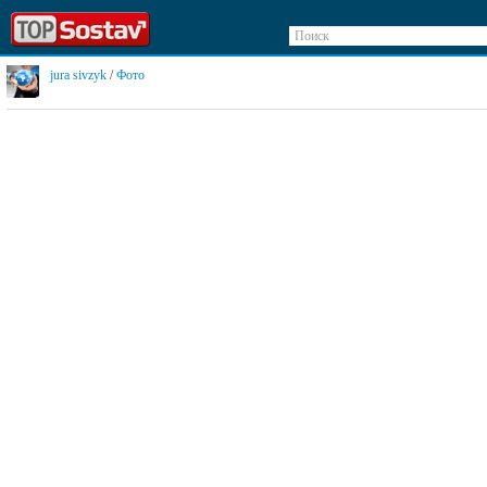
Поиск
jura sivzyk
/
Фото