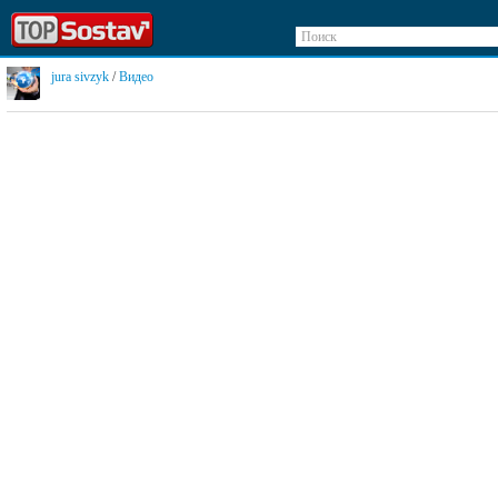
Поиск
jura sivzyk
/
Видео