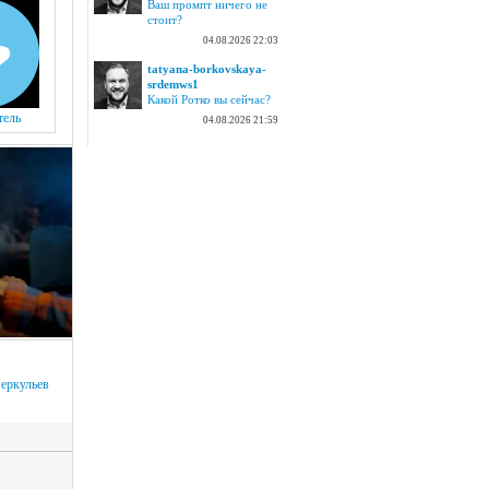
Ваш промпт ничего не
стоит?
04.08.2026 22:03
tatyana-borkovskaya-
srdemws1
Какой Ротко вы сейчас?
тель
04.08.2026 21:59
еркульев