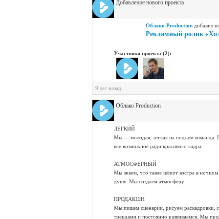
Добавление нового проекта
Облако Production
добавил н
Рекламный ролик «Хо
Участники проекта (2):
9 лет назад
Облако Production
ЛЕГКИЙ
Мы — молодая, легкая на подъем команда. 
все возможное ради красивого кадра
АТМОСФЕРНЫЙ
Мы знаем, что такое шёпот костра в ночном
душу. Мы создаем атмосферу
ПРОДАКШН
Мы пишем сценарии, рисуем раскадровки, 
трендами и постоянно развиваемся. Мы пре