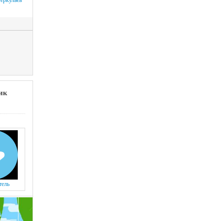
еркульев
ик
тель