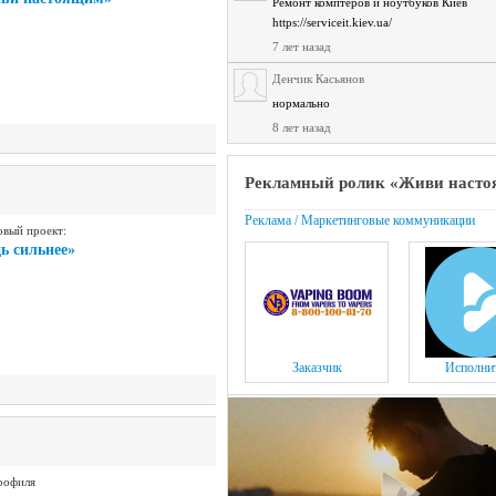
Ремонт комптеров и ноутбуков Киев
https://serviceit.kiev.ua/
7 лет назад
Денчик Касьянов
нормально
8 лет назад
Рекламный ролик «Живи наст
Реклама / Маркетинговые коммуникации
овый проект:
ь сильнее»
Заказчик
Исполни
рофиля