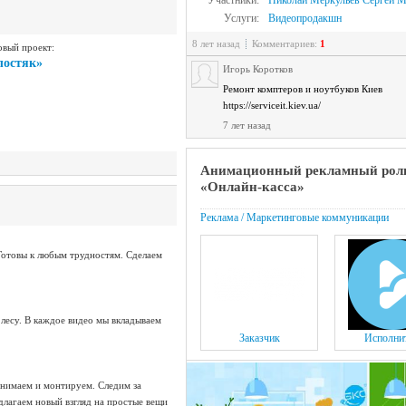
Участники:
Николай Меркульев
Сергей М
Услуги:
Видеопродакшн
8 лет назад
Комментариев:
1
овый проект:
лостяк»
Игорь Коротков
Ремонт комптеров и ноутбуков Киев
https://serviceit.kiev.ua/
7 лет назад
Анимационный рекламный рол
«Онлайн-касса»
Реклама / Маркетинговые коммуникации
Готовы к любым трудностям. Сделаем
 лесу. В каждое видео мы вкладываем
Заказчик
Исполни
снимаем и монтируем. Следим за
длагаем новый взгляд на простые вещи