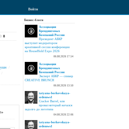
Войти
Бизнес-блоги
Ассоциация
Брендинговых
Компаний России
О:
0
Президент АБКР
выступит модератором
креативной сессии конференции
на HouseHold Expo 2026
06.08.2026 17:54
Ассоциация
оушн
/
Брендинговых
Компаний России
/
Эксперт АБКР — спикер
CREATIVE BRUNCH
06.08.2026 13:50
tatyana-borkovskaya-
srdemws1
Cracker Barrel, или
провал который начался
задолго до логотипа
е»
04.08.2026 22:06
tatyana-borkovskaya-
srdemws1