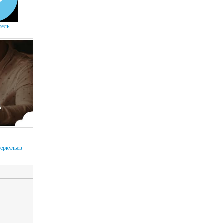
тель
еркульев