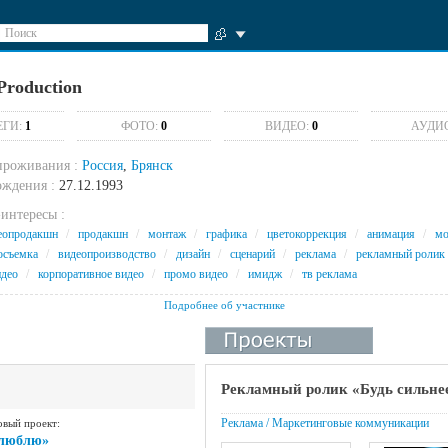
Поиск
Production
ЕГИ:
1
ФОТО:
0
ВИДЕО:
0
АУДИ
проживания :
Россия
,
Брянск
ождения :
27.12.1993
интересы :
еопродакшн
/
продакшн
/
монтаж
/
графика
/
цветокоррекция
/
анимация
/
м
осъемка
/
видеопроизводство
/
дизайн
/
сценарий
/
реклама
/
рекламный ролик
идео
/
корпоративное видео
/
промо видео
/
имидж
/
тв реклама
Подробнее об участнике
Рекламный ролик «Будь сильне
Реклама / Маркетинговые коммуникации
овый проект:
 люблю»