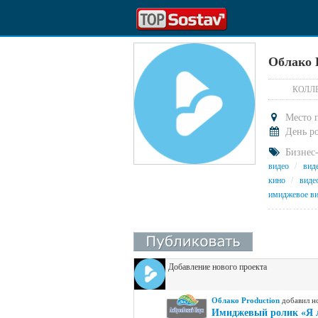
Облако 
КОЛЛ
Место 
День р
Бизнес-
видео
/
вид
кино
/
виде
имиджевое в
Добавление нового проекта
Облако Production
добавил н
Имиджевый ролик «Я