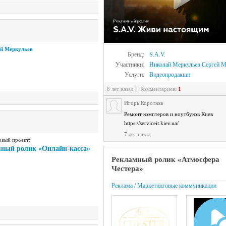
ей Меркульев
Бренд:
S.A.V.
Участники:
Николай Меркульев
Сергей М
Услуги:
Видеопродакшн
8 лет назад
Комментариев:
1
Игорь Коротков
Ремонт комптеров и ноутбуков Киев
https://serviceit.kiev.ua/
7 лет назад
овый проект:
ный ролик «Онлайн-касса»
Рекламный ролик «Атмосфера
Честера»
Реклама / Маркетинговые коммуникации