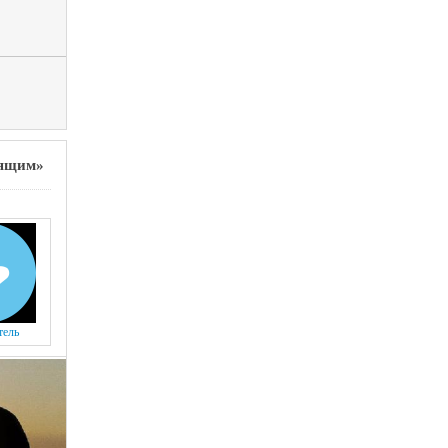
оящим»
тель