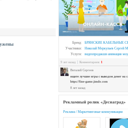
Бренд:
БРЯНСКИЕ КАБЕЛЬНЫЕ С
ружены
Участники:
Николай Меркульев
Сергей М
Услуги:
видеопродакшн
анимация
моу
9 лет назад
Комментариев:
1
Виталий Сергеев
ищите лучшие игры с выводом денег на с
https://fine-game.jimdo.com
8 лет назад
Рекламный ролик «Деснаград»
Реклама / Маркетинговые коммуникации