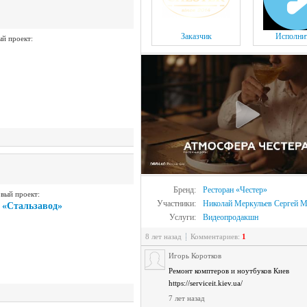
Заказчик
Исполни
й проект:
Бренд:
Ресторан «Честер»
вый проект:
Участники:
Николай Меркульев
Сергей М
«Стальзавод»
Услуги:
Видеопродакшн
8 лет назад
Комментариев:
1
Игорь Коротков
Ремонт комптеров и ноутбуков Киев
https://serviceit.kiev.ua/
7 лет назад