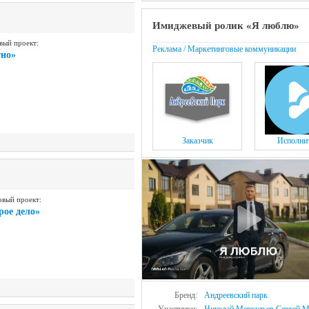
Имиджевый ролик «Я люблю»
вый проект:
Реклама / Маркетинговые коммуникации
тно»
Заказчик
Исполни
овый проект:
рое дело»
Бренд:
Андреевский парк