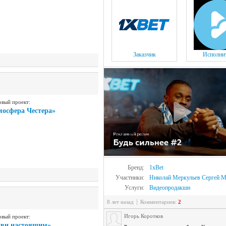
Заказчик
Исполни
овый проект:
осфера Честера»
Бренд:
1xBet
Участники:
Николай Меркульев
Сергей М
Услуги:
Видеопродакшн
8 лет назад
Комментариев:
2
Игорь Коротков
овый проект:
ви настоящим»