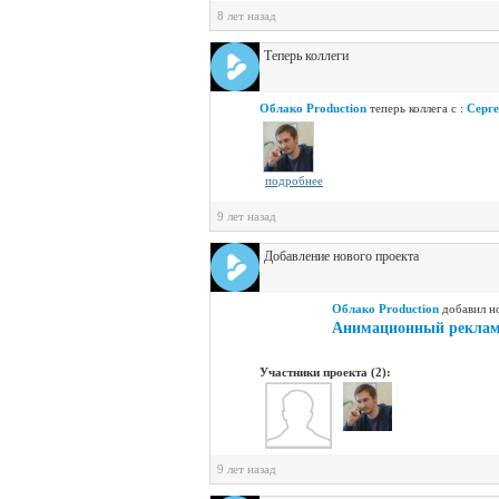
8 лет назад
Теперь коллеги
Облако Production
теперь коллега с :
Серг
подробнее
9 лет назад
Добавление нового проекта
Облако Production
добавил н
Анимационный реклам
Участники проекта (2):
9 лет назад