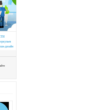
ЕТИ
еркульев
шн-дизайн
айте