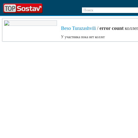
Поиск
Beso Turazashvili
/
error count
колле
У участника пока нет коллег