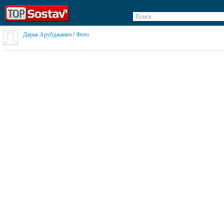
Поиск
Дарья Арубджанян
/
Фото