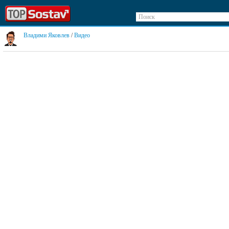
Поиск
Владими Яковлев
/
Видео