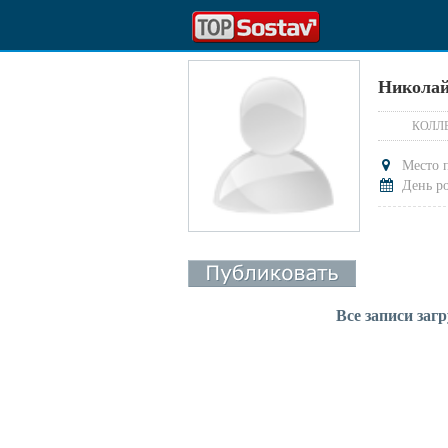
Николай
КОЛЛ
Место 
День р
Все записи заг