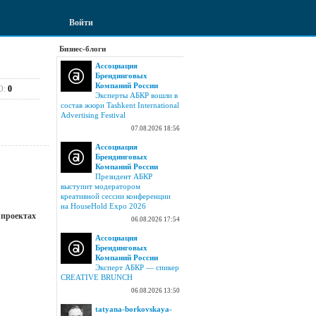
Войти
Бизнес-блоги
Ассоциация
Брендинговых
Компаний России
О:
0
Эксперты АБКР вошли в
состав жюри Tashkent International
Advertising Festival
07.08.2026 18:56
Ассоциация
Брендинговых
Компаний России
Президент АБКР
выступит модератором
креативной сессии конференции
на HouseHold Expo 2026
 проектах
06.08.2026 17:54
Ассоциация
Брендинговых
Компаний России
Эксперт АБКР — спикер
CREATIVE BRUNCH
06.08.2026 13:50
tatyana-borkovskaya-