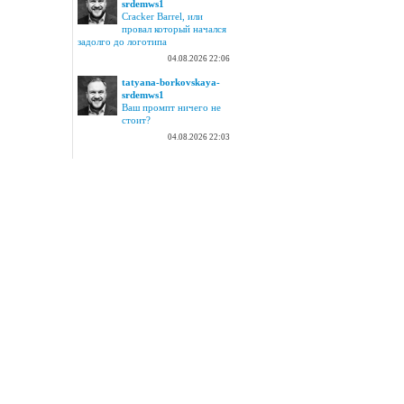
srdemws1
Cracker Barrel, или
провал который начался
задолго до логотипа
04.08.2026 22:06
tatyana-borkovskaya-
srdemws1
Ваш промпт ничего не
стоит?
04.08.2026 22:03