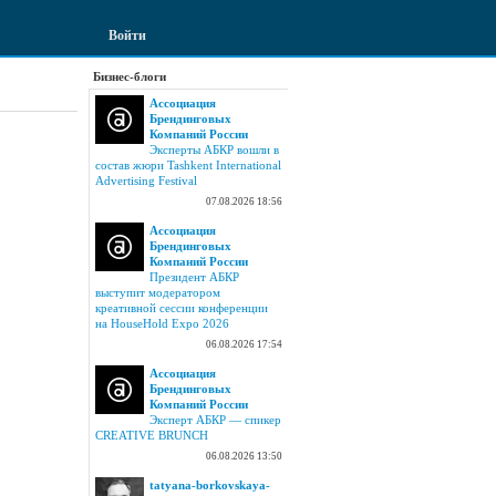
Войти
Бизнес-блоги
Ассоциация
Брендинговых
Компаний России
Эксперты АБКР вошли в
состав жюри Tashkent International
Advertising Festival
07.08.2026 18:56
Ассоциация
Брендинговых
Компаний России
Президент АБКР
выступит модератором
креативной сессии конференции
на HouseHold Expo 2026
06.08.2026 17:54
Ассоциация
Брендинговых
Компаний России
Эксперт АБКР — спикер
CREATIVE BRUNCH
06.08.2026 13:50
tatyana-borkovskaya-