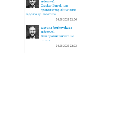
srdemws1
Cracker Barrel, или
провал который начался
задолго до логотипа
04.08.2026 22:06
tatyana-borkovskaya-
srdemws1
Ваш промпт ничего не
стоит?
04.08.2026 22:03