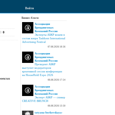
Войти
Бизнес-блоги
Ассоциация
Брендинговых
Компаний России
О:
0
Эксперты АБКР вошли в
состав жюри Tashkent International
Advertising Festival
07.08.2026 18:56
Ассоциация
Брендинговых
Компаний России
Президент АБКР
выступит модератором
креативной сессии конференции
на HouseHold Expo 2026
роектах
06.08.2026 17:54
Ассоциация
Брендинговых
Компаний России
Эксперт АБКР — спикер
CREATIVE BRUNCH
06.08.2026 13:50
tatyana-borkovskaya-