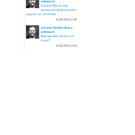
srdemws1
Cracker Barrel, или
провал который начался
задолго до логотипа
04.08.2026 22:06
tatyana-borkovskaya-
srdemws1
Ваш промпт ничего не
стоит?
04.08.2026 22:03