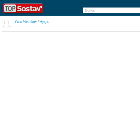
Поиск
Yura Melnikov
/
Аудио