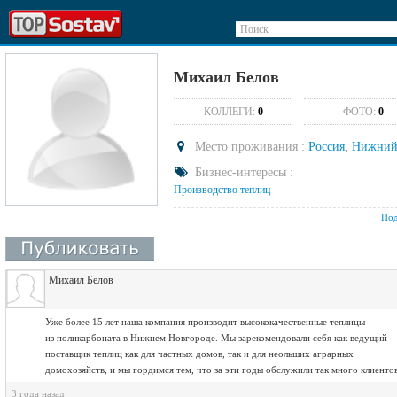
Поиск
Михаил Белов
КОЛЛЕГИ:
0
ФОТО:
0
Место проживания :
Россия
,
Нижний
Бизнес-интересы :
Производство теплиц
Под
Михаил Белов
Уже более 15 лет наша компания производит высококачественные теплицы
из поликарбоната в Нижнем Новгороде. Мы зарекомендовали себя как ведущий
поставщик теплиц как для частных домов, так и для неольших аграрных
домохозяйств, и мы гордимся тем, что за эти годы обслужили так много клиентов
3 года назад