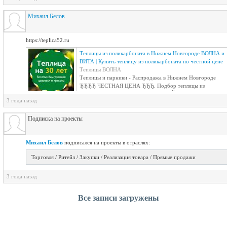
Михаил Белов
https://teplica52.ru
Теплицы из поликарбоната в Нижнем Новгороде ВОЛНА и
ВИТА | Купить теплицу из поликарбоната по честной цене
Теплицы ВОЛНА
Теплицы и парники - Распродажа в Нижнем Новгороде
ЂЂЂЂ ЧЕСТНАЯ ЦЕНА ЂЂЂ. Подбор теплицы из
поликарбоната по параметрам ОНЛАЙН ЂЂЂЂ Калькулято
3 года назад
теплицы. Скидки и акции! Купите теплицу по низкой цене от 4х метров. Доставк
от 1 дня!
Подписка на проекты
Михаил Белов
подписался на проекты в отраслях:
Торговля / Ритейл / Закупки / Реализация товара / Прямые продажи
3 года назад
Все записи загружены