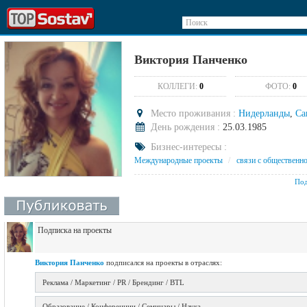
Поиск
Виктория Панченко
КОЛЛЕГИ:
0
ФОТО:
0
Место проживания :
Нидерланды
,
Са
День рождения :
25.03.1985
Бизнес-интересы :
Международные проекты
/
связи с общественн
Под
Подписка на проекты
Виктория Панченко
подписался на проекты в отраслях:
Реклама / Маркетинг / PR / Брендинг / BTL
Образование / Конференции / Семинары / Наука