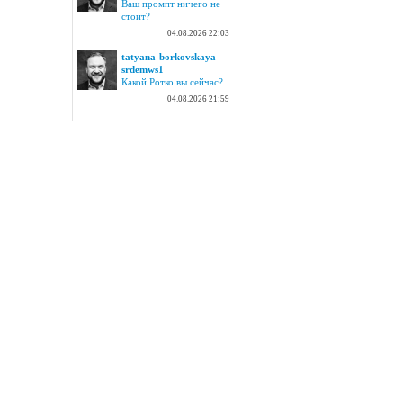
Ваш промпт ничего не
стоит?
04.08.2026 22:03
tatyana-borkovskaya-
srdemws1
Какой Ротко вы сейчас?
04.08.2026 21:59