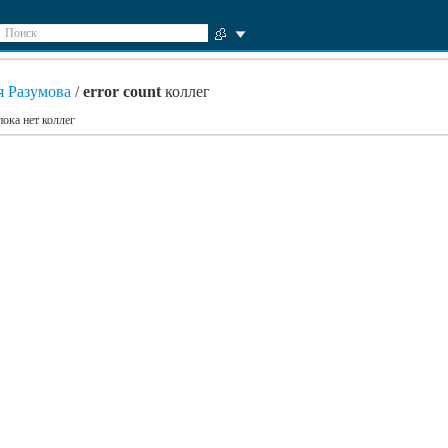
Поиск
я Разумова
/
error count
коллег
пока нет коллег