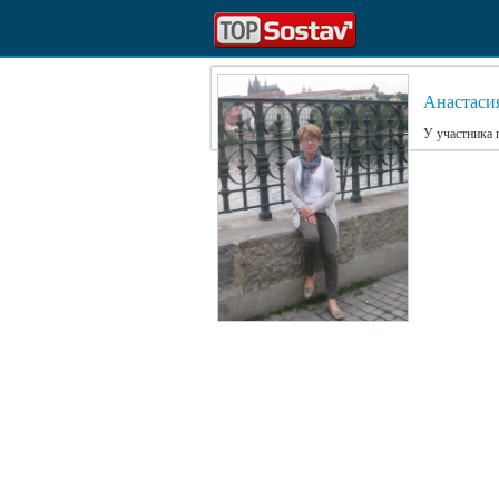
Анастаси
У участника 