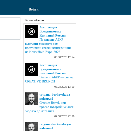
Войти
Бизнес-блоги
Ассоциация
Брендинговых
Компаний России
Президент АБКР
выступит модератором
креативной сессии конференции
на HouseHold Expo 2026
06.08.2026 17:54
Ассоциация
Брендинговых
Компаний России
Эксперт АБКР — спикер
CREATIVE BRUNCH
06.08.2026 13:50
tatyana-borkovskaya-
srdemws1
Cracker Barrel, или
провал который начался
задолго до логотипа
04.08.2026 22:06
tatyana-borkovskaya-
srdemws1