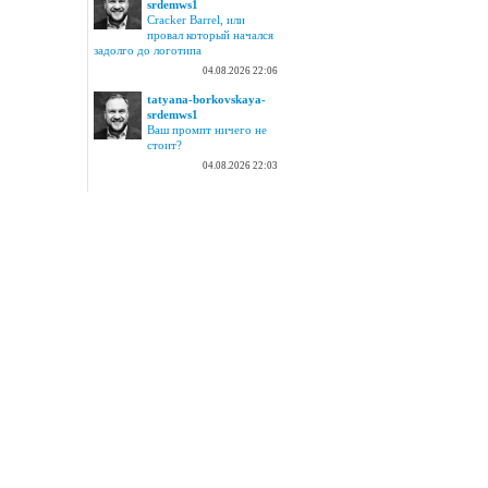
srdemws1
Cracker Barrel, или
провал который начался
задолго до логотипа
04.08.2026 22:06
tatyana-borkovskaya-
srdemws1
Ваш промпт ничего не
стоит?
04.08.2026 22:03