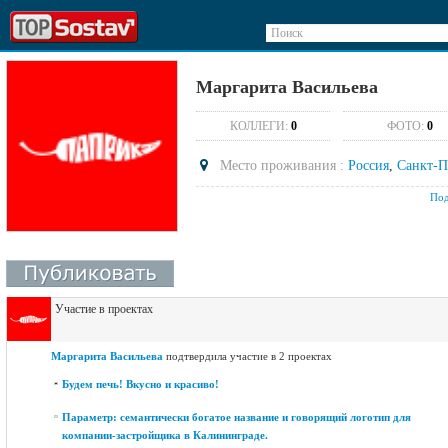
Поиск
Маргарита Васильева
КОЛЛЕГИ:
0
ФОТО:
0
Место проживания :
Россия
,
Санкт-П
Под
Участие в проектах
Маргарита Васильева
подтвердила участие в 2 проектах
Будем печь! Вкусно и красиво!
Параметр: семантически богатое название и говорящий логотип для
компании-застройщика в Калининграде.