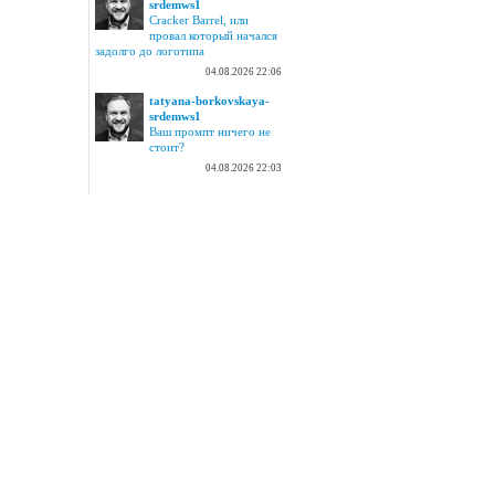
srdemws1
Cracker Barrel, или
провал который начался
задолго до логотипа
04.08.2026 22:06
tatyana-borkovskaya-
srdemws1
Ваш промпт ничего не
стоит?
04.08.2026 22:03