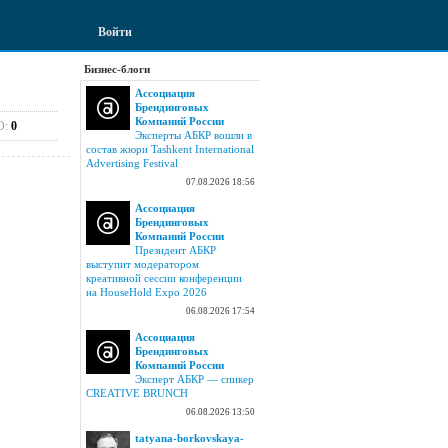
Войти
Бизнес-блоги
Ассоциация
Брендинговых
Компаний России
О:
0
Эксперты АБКР вошли в
состав жюри Tashkent International
Advertising Festival
07.08.2026 18:56
Ассоциация
Брендинговых
Компаний России
Президент АБКР
выступит модератором
креативной сессии конференции
на HouseHold Expo 2026
06.08.2026 17:54
Ассоциация
Брендинговых
Компаний России
Эксперт АБКР — спикер
CREATIVE BRUNCH
06.08.2026 13:50
tatyana-borkovskaya-