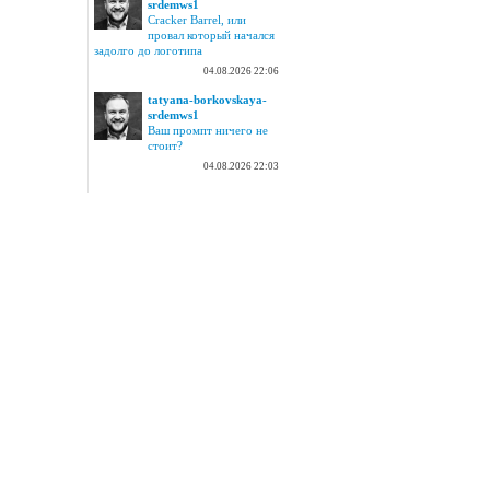
srdemws1
Cracker Barrel, или
провал который начался
задолго до логотипа
04.08.2026 22:06
tatyana-borkovskaya-
srdemws1
Ваш промпт ничего не
стоит?
04.08.2026 22:03