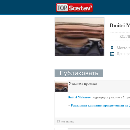
Dmitri 
КОЛЛ
Место 
День р
Участие в проектах
Dmitri Makarov
подтвердил участие в 1 пр
Рекламная кампания приуроченная ко 
13 лет назад