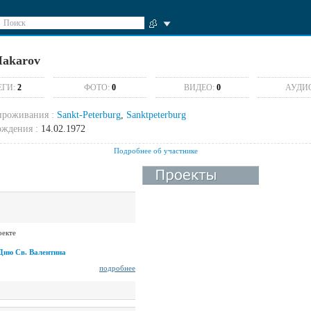
Поиск
Makarov
ЕГИ:
2
ФОТО:
0
ВИДЕО:
0
АУДИ
проживания :
Sankt-Peterburg
,
Sanktpeterburg
ождения :
14.02.1972
Подробнее об участнике
оекте
Дню Св. Валентина
подробнее