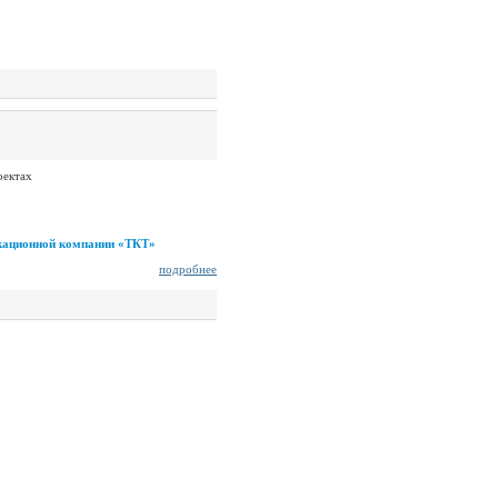
оектах
кационной компании «ТКТ»
подробнее
ружены
PF
При использовании ма
 Пестовский пер., д. 16, стр. 2
Администрация