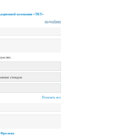
кационной компании «ТКТ»
подробнее
траслях:
вление стендов
Показать все
 Фролова