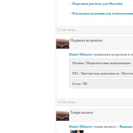
Наружная реклама для Masculan
Рекламная кампания для телекоммуни
13 лет назад
Подписка на проекты
Dmitri Makarov
подписался на проекты в о
Реклама / Маркетинговые коммуникации
BTL / Выставочная деятельность / Изгото
Event / PR
13 лет назад
Теперь коллеги
Dmitri Makarov
теперь коллега с :
Варвара