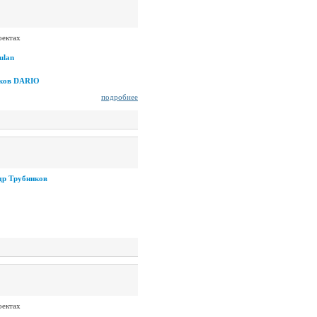
оектах
ulan
оков DARIO
подробнее
др Трубников
оектах