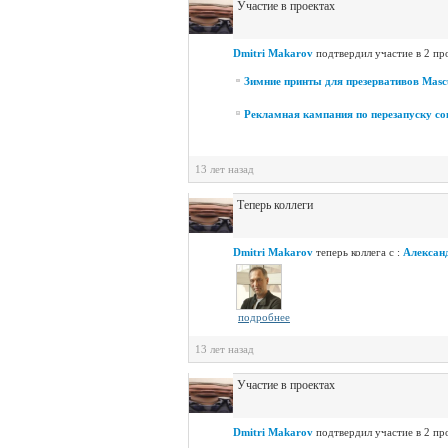
Участие в проектах
Dmitri Makarov
подтвердил участие в 2 пр
Зимние принты для презервативов Masc
Рекламная кампания по перезапуску с
13 лет назад
Теперь коллеги
Dmitri Makarov
теперь коллега с :
Алексан
подробнее
13 лет назад
Участие в проектах
Dmitri Makarov
подтвердил участие в 2 пр