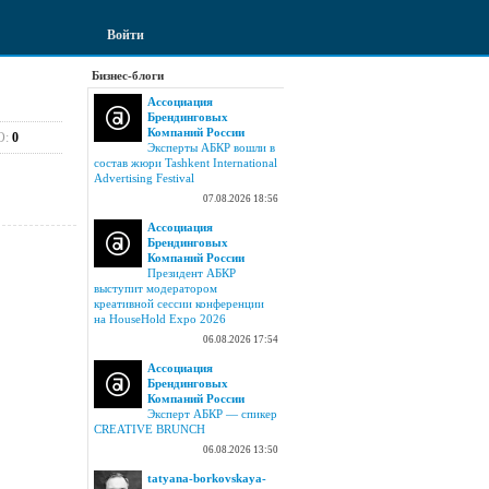
Войти
Бизнес-блоги
Ассоциация
Брендинговых
Компаний России
О:
0
Эксперты АБКР вошли в
состав жюри Tashkent International
Advertising Festival
07.08.2026 18:56
Ассоциация
Брендинговых
Компаний России
Президент АБКР
выступит модератором
креативной сессии конференции
на HouseHold Expo 2026
06.08.2026 17:54
Ассоциация
Брендинговых
Компаний России
Эксперт АБКР — спикер
CREATIVE BRUNCH
06.08.2026 13:50
tatyana-borkovskaya-