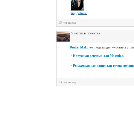
подробнее
13 лет назад
Участие в проектах
Dmitri Makarov
подтвердил участие в 2 пр
Наружная реклама для Masculan
Рекламная кампания для телекоммуни
13 лет назад
Все записи заг
©
Состав.ру
1998-2026
фирменный стиль
Depot W
тел/факс:
+7 (495) 225 1331
адрес:
109004, Москва,
Реклама на сайте
Контакты