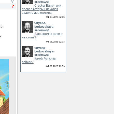
srdemws1
Cracker Barrel, или
провал который начался
задолго до логотипа
04.08.2026 22:06
tatyana-
го,
borkovskaya-
srdemws1
Ваш промпт ничего
:
не стоит?
04.08.2026 22:03
tatyana-
borkovskaya-
srdemws1
Какой Ротко вы
сейчас?
04.08.2026 21:59