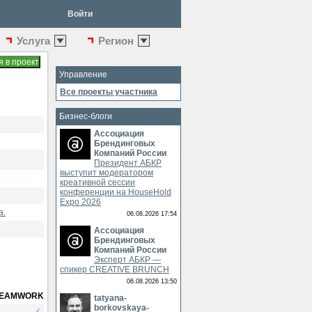
Войти
Услуга
Регион
Управление
Все проекты участника
Бизнес-блоги
Ассоциация
Брендинговых
Компаний России
Президент АБКР
выступит модератором
креативной сессии
конференции на HouseHold
Expo 2026
а.
06.08.2026 17:54
Ассоциация
Брендинговых
Компаний России
Эксперт АБКР —
спикер CREATIVE BRUNCH
06.08.2026 13:50
EAMWORK
tatyana-
borkovskaya-