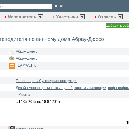
ск
Исполнитель
Участники
Отрасль
утеводителя по винному дома Абрау-Дюрсо
Абрау-Дюрсо
Абрау-Дюрсо
TEAMWORK
Полиграфия / Сувенирная продукция
Дизайн многостраничных изданий
,
системы навигации
,
инфографик
г. Москва
с 14.05.2015 по 10.07.2015
T