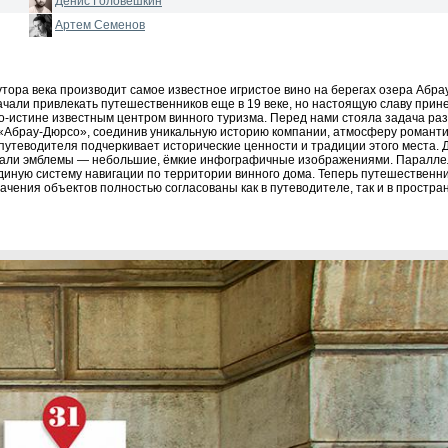
Денис Головешкин
Артем Семенов
ора века производит самое известное игристое вино на берегах озера Абрау
ачали привлекать путешественников еще в 19 веке, но настоящую славу прин
по-истине известным центром винного туризма. Перед нами стояла задача ра
 «Абрау-Дюрсо», соединив уникальную историю компании, атмосферу романти
 путеводителя подчеркивает исторические ценности и традиции этого места. 
здали эмблемы — небольшие, ёмкие инфографичные изображениями. Паралле
диную систему навигации по территории винного дома. Теперь путешественн
чения объектов полностью согласованы как в путеводителе, так и в простра