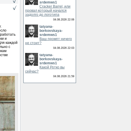
srdemws1
Cracker Barrel, или
провал который начался
задолго до логотипа
04.08.2026 22:06
.
tatyana-
есло
borkovskaya-
зработать
srdemws1
ки и
Ваш промпт ничего
Для каждой
не стоит?
льно с
04.08.2026 22:03
икам
нстве
tatyana-
borkovskaya-
srdemws1
Какой Ротко вы
сейчас?
04.08.2026 21:59