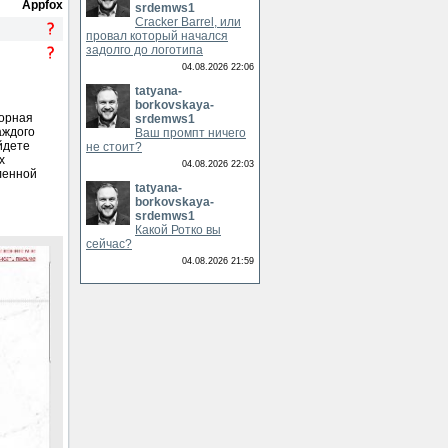
Appfox
srdemws1
Cracker Barrel, или
провал который начался
задолго до логотипа
04.08.2026 22:06
tatyana-
borkovskaya-
морная
srdemws1
аждого
Ваш промпт ничего
йдете
не стоит?
х
04.08.2026 22:03
ленной
tatyana-
borkovskaya-
srdemws1
Какой Ротко вы
сейчас?
04.08.2026 21:59