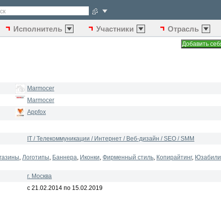
ск
Исполнитель
Участники
Отрасль
Marmocer
Marmocer
Appfox
IT / Телекоммуникации / Интернет / Веб-дизайн / SEO / SMM
газины
,
Логотипы
,
Баннера
,
Иконки
,
Фирменный стиль
,
Копирайтинг
,
Юзабили
г. Москва
с 21.02.2014 по 15.02.2019