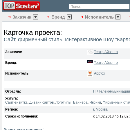
Поиск
Заказчик
Бренд
Исполнитель
Карточка проекта:
Сайт, фирменный стиль. Интерактивное Шоу "Карл
Заказчик:
Театр Айвенго
Бренд:
Театр Айвенго
Исполнитель:
Appfox
Отрасль:
IT / Телекоммуникации
Услуга:
Сайт-визитка
,
Дизайн сайтов
,
Логотипы
,
Баннера
,
Иконки
,
Фирменный сти
Регион:
г. Москва
Сроки исполнения:
с 14.02.2018 по 12.02
Участники проекта: