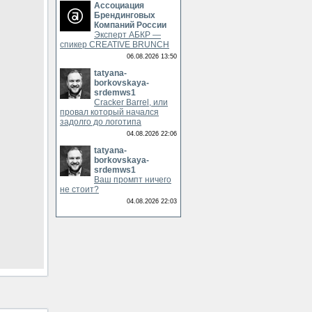
Ассоциация
Брендинговых
Компаний России
Эксперт АБКР —
спикер CREATIVE BRUNCH
06.08.2026 13:50
tatyana-
borkovskaya-
srdemws1
Cracker Barrel, или
провал который начался
задолго до логотипа
04.08.2026 22:06
tatyana-
borkovskaya-
srdemws1
Ваш промпт ничего
не стоит?
04.08.2026 22:03