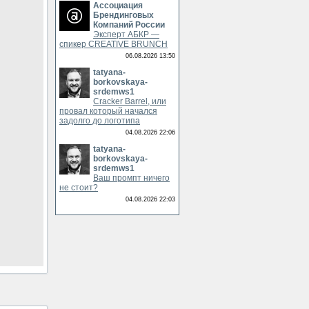
Ассоциация
Брендинговых
Компаний России
Эксперт АБКР —
спикер CREATIVE BRUNCH
06.08.2026 13:50
tatyana-
borkovskaya-
srdemws1
Cracker Barrel, или
провал который начался
задолго до логотипа
04.08.2026 22:06
tatyana-
borkovskaya-
srdemws1
Ваш промпт ничего
не стоит?
04.08.2026 22:03