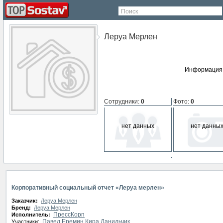
Поиск
Леруа Мерлен
Информация 
Сотрудники
:
0
Фото
:
0
нет данных
нет данны
СМИ о компании
:
0
нет данных
Корпоративный социальный отчет «Леруа мерлен»
Заказчик:
Леруа Мерлен
Бренд:
Леруа Мерлен
ПрессКорп
Исполнитель:
Павел Еремин
Кира Данильчик
Участники: