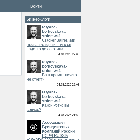
Войти
Бизнес-блоги
tatyana-
borkovskaya-
srdemws1
Cracker Barrel, или
провал который начался
задолго до логотипа
04.08.2026 22:06
tatyana-
borkovskaya-
srdemws1
Ваш промпт ничего
не стоит?
04.08.2026 22:03
tatyana-
borkovskaya-
srdemws1
Какой Ротко вы
сейчас?
04.08.2026 21:59
Ассоциация
Брендинговых
Компаний России
POPAI RUSSIA