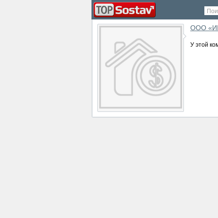
Пои
ООО «И
У этой ко