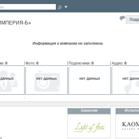
ск
Подр
ИМПЕРИЯ-Б»
Информация о компании не заполнена
ки
:
0
Фото
:
0
Подписчики
:
0
Аудио
:
0
 данных
нет данных
нет данных
нет данн
мпании
:
0
Заказчик
Исполн
 данных
р