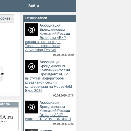
Войти
Бизнес-блоги
обнее
Ассоциация
Брендинговых
Компаний России
Эксперты АБКР
вошли в состав жюри
Tashkent International
Advertising Festival
07.08.2026 18:56
Ассоциация
Брендинговых
Компаний России
ых
Президент АБКР
выступит модератором
креативной сессии
конференции на HouseHold
Expo 2026
06.08.2026 17:54
Ассоциация
итель
Брендинговых
Компаний России
Эксперт АБКР —
спикер CREATIVE BRUNCH
06.08.2026 13:50