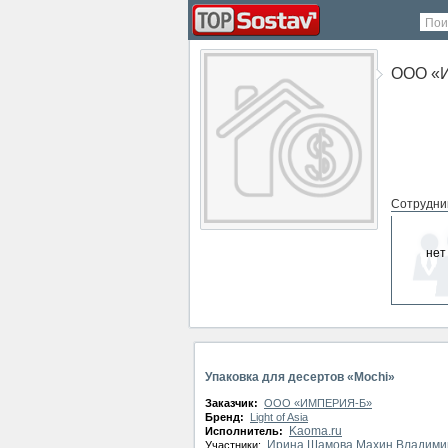
Пои
ООО «
Сотрудни
нет
СМИ о ко
нет
Упаковка для десертов «Mochi»
Заказчик:
ООО «ИМПЕРИЯ-Б»
Бренд:
Light of Asia
Kaoma.ru
Исполнитель:
Ирина Шамова
Махин Владими
Участники: