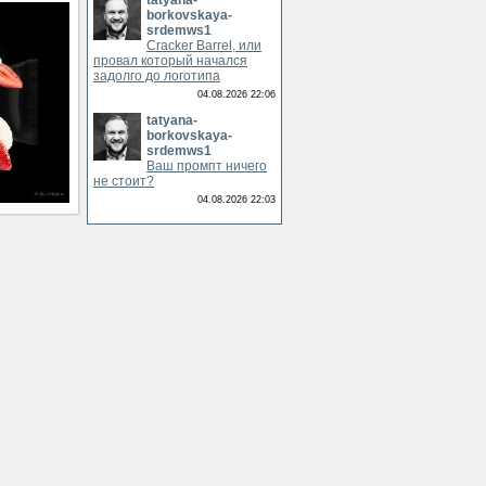
tatyana-
borkovskaya-
srdemws1
Cracker Barrel, или
провал который начался
задолго до логотипа
04.08.2026 22:06
tatyana-
borkovskaya-
srdemws1
Ваш промпт ничего
не стоит?
04.08.2026 22:03