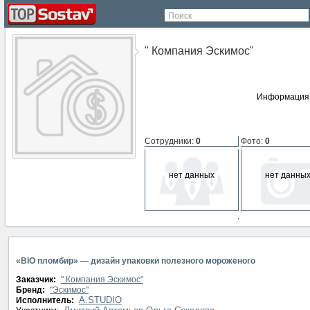
Поиск
" Компания Эскимос"
Информация 
Сотрудники
:
0
Фото
:
0
нет данных
нет данны
СМИ о компании
:
0
нет данных
«BIO пломбир» — дизайн упаковки полезного мороженого
Заказчик:
" Компания Эскимос"
Бренд:
"Эскимос"
A.STUDIO
Исполнитель: