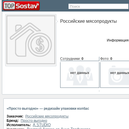
Поиск
Российские мясопродукты
Информация 
Сотрудники
:
0
Фото
:
0
нет данных
нет данны
СМИ о компании
:
0
нет данных
«Просто выгодно» — редизайн упаковки колбас
Заказчик:
Российские мясопродукты
Бренд:
Просто выгодно
A.STUDIO
Исполнитель: