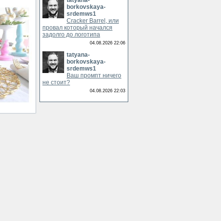
tatyana-
borkovskaya-
srdemws1
Cracker Barrel, или
провал который начался
задолго до логотипа
04.08.2026 22:06
tatyana-
borkovskaya-
srdemws1
Ваш промпт ничего
не стоит?
04.08.2026 22:03