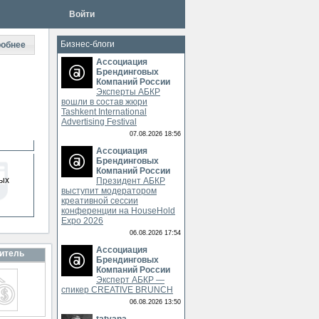
Войти
Бизнес-блоги
обнее
Ассоциация
Брендинговых
Компаний России
Эксперты АБКР
вошли в состав жюри
Tashkent International
Advertising Festival
07.08.2026 18:56
Ассоциация
Брендинговых
Компаний России
ых
Президент АБКР
выступит модератором
креативной сессии
конференции на HouseHold
Expo 2026
06.08.2026 17:54
Ассоциация
итель
Брендинговых
Компаний России
Эксперт АБКР —
спикер CREATIVE BRUNCH
06.08.2026 13:50