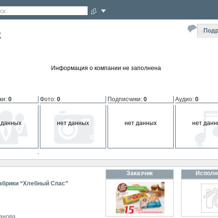
ск
Подр
К
Информация о компании не заполнена
ки
:
0
Фото
:
0
Подписчики
:
0
Аудио
:
0
 данных
нет данных
нет данных
нет данн
мпании
:
0
Заказчик
Исполн
 данных
фабрики “Хлебный Спас”
анова