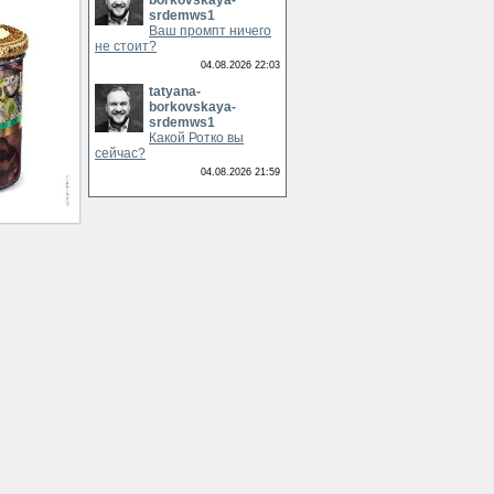
borkovskaya-
srdemws1
Ваш промпт ничего
не стоит?
04.08.2026 22:03
tatyana-
borkovskaya-
srdemws1
Какой Ротко вы
сейчас?
04.08.2026 21:59