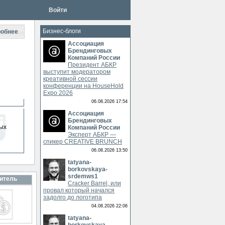
Войти
Бизнес-блоги
обнее
Ассоциация
Брендинговых
Компаний России
Президент АБКР
выступит модератором
креативной сессии
конференции на HouseHold
Expo 2026
06.08.2026 17:54
Ассоциация
Брендинговых
ых
Компаний России
Эксперт АБКР —
спикер CREATIVE BRUNCH
06.08.2026 13:50
tatyana-
borkovskaya-
srdemws1
итель
Cracker Barrel, или
провал который начался
задолго до логотипа
04.08.2026 22:06
tatyana-