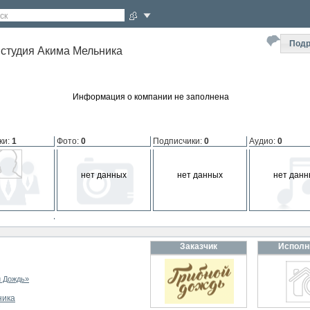
ск
Подр
 студия Акима Мельника
Информация о компании не заполнена
ки
:
1
Фото
:
0
Подписчики
:
0
Аудио
:
0
нет данных
нет данных
нет данн
мпании
:
0
Заказчик
Исполн
 данных
й Дождь»
ника