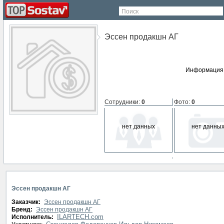
Поиск
Эссен продакшн АГ
Информация 
Сотрудники
:
0
Фото
:
0
нет данных
нет данны
СМИ о компании
:
0
нет данных
Эссен продакшн АГ
Заказчик:
Эссен продакшн АГ
Бренд:
Эссен продакшн АГ
ILARTECH.com
Исполнитель: