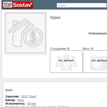
Поиск
Stylon
Информация 
Сотрудники
:
0
Фото
:
0
нет данных
нет данны
СМИ о компании
:
0
нет данных
Даро
Заказчик:
ООО "Даро"
Бренд:
Даро
Stylon
Исполнитель: