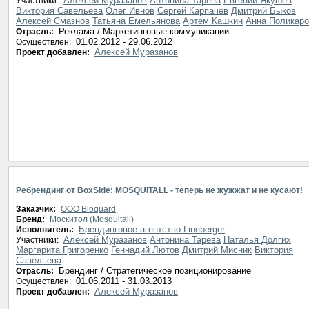
Алексей Муразанов
Антонина Тарева
Евгений Якушев
Участники:
Виктория Савельева
Олег Ивнов
Сергей Карпачев
Дмитрий Быков
Алексей Смазнов
Татьяна Емельянова
Артем Кашкин
Анна Поликаро
Реклама / Маркетинговые коммуникации
Отрасль:
01.02.2012 - 29.06.2012
Осуществлен:
Алексей Муразанов
Проект добавлен:
Ребрендинг от BoxSide: MOSQUITALL - теперь не жужжат и не кусают!
Заказчик:
ООО Bioquard
Бренд:
Москитол (Mosquitall)
Брендинговое агентство Lineberger
Исполнитель:
Алексей Муразанов
Антонина Тарева
Наталья Долгих
Участники:
Маргарита Григоренко
Геннадий Лютов
Дмитрий Мисник
Виктория
Савельева
Брендинг / Стратегическое позиционирование
Отрасль:
01.06.2011 - 31.03.2013
Осуществлен:
Алексей Муразанов
Проект добавлен: