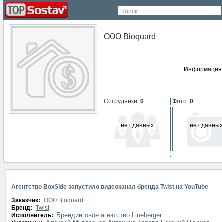
Поиск
ООО Bioquard
Информация 
Сотрудники
:
0
Фото
:
0
нет данных
нет данны
СМИ о компании
:
0
нет данных
Агентство BoxSide запустило видеоканал бренда Twist на YouTube
Заказчик:
ООО Bioquard
Бренд:
Twist
Брендинговое агентство Lineberger
Исполнитель: