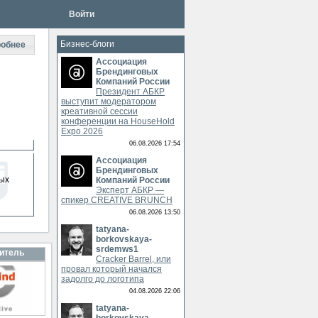
Войти
Бизнес-блоги
обнее
Ассоциация
Брендинговых
Компаний России
Президент АБКР
выступит модератором
креативной сессии
конференции на HouseHold
Expo 2026
06.08.2026 17:54
Ассоциация
Брендинговых
ых
Компаний России
Эксперт АБКР —
спикер CREATIVE BRUNCH
06.08.2026 13:50
tatyana-
borkovskaya-
srdemws1
итель
Cracker Barrel, или
провал который начался
задолго до логотипа
04.08.2026 22:06
tatyana-