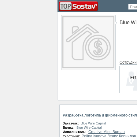
Пои
Blue Wi
Сотрудни
нет
СМИ о ко
нет
Разработка логотипа и фирменного стиля
Заказчик:
Blue Wire Capital
Бренд:
Blue Wire Capital
Creative Mind Bureau
Исполнитель:
Polina Ivanova
Денис Корнилов
Участники: