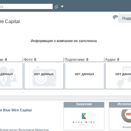
ск
Подр
re Capital
Информация о компании не заполнена
ки
:
0
Фото
:
0
Подписчики
:
0
Аудио
:
0
 данных
нет данных
нет данных
нет данн
мпании
:
0
Заказчик
Исполн
 данных
 Blue Wire Capital
Александр Воронков
Микаэль