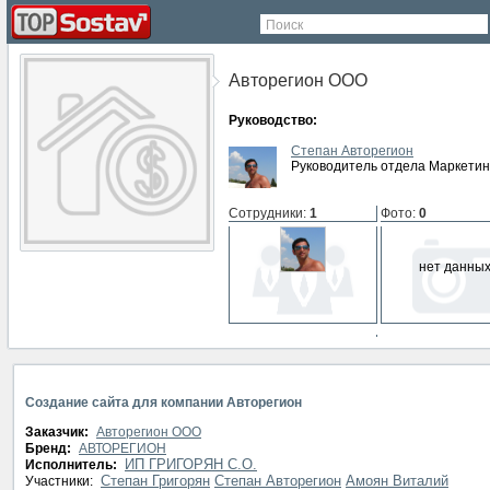
Поиск
Авторегион ООО
Руководство:
Степан Авторегион
Руководитель отдела Маркетин
Сотрудники
:
1
Фото
:
0
нет данны
СМИ о компании
:
0
нет данных
Создание сайта для компании Авторегион
Заказчик:
Авторегион ООО
Бренд:
АВТОРЕГИОН
ИП ГРИГОРЯН С.О.
Исполнитель:
Степан Григорян
Степан Авторегион
Амоян Виталий
Участники: