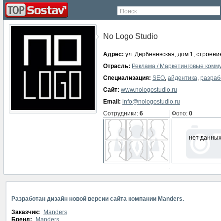
Поиск
No Logo Studio
Адрес:
ул. Дербеневская, дом 1, строени
Отрасль:
Реклама / Маркетинговые комм
Специализация:
SEO
,
айдентика
,
разраб
Сайт:
www.nologostudio.ru
Email:
info@nologostudio.ru
Сотрудники
:
6
Фото
:
0
нет данны
СМИ о компании
:
0
нет данных
Разработан дизайн новой версии сайта компании Manders.
Заказчик:
Manders
Бренд:
Manders