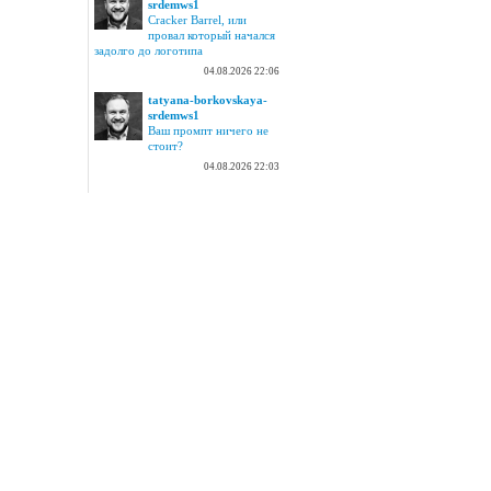
srdemws1
Cracker Barrel, или
провал который начался
задолго до логотипа
04.08.2026 22:06
tatyana-borkovskaya-
srdemws1
Ваш промпт ничего не
стоит?
04.08.2026 22:03