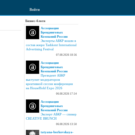
Войти
Бизнес-блоги
Ассоциация
Брендинговых
Компаний России
Эксперты АБКР вошли в
состав жюри Tashkent International
Advertising Festival
07.08.2026 18:56
Ассоциация
Брендинговых
Компаний России
Президент АБКР
выступит модератором
креативной сессии конференции
на HouseHold Expo 2026
06.08.2026 17:54
Ассоциация
Брендинговых
Компаний России
Эксперт АБКР — спикер
CREATIVE BRUNCH
06.08.2026 13:50
tatyana-borkovskaya-