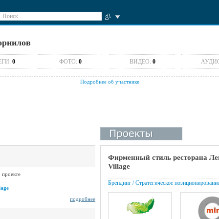
Поиск
орнилов
ЕГИ:
0
ФОТО:
0
ВИДЕО:
0
АУДИ
Подробнее об участнике
Фирменный стиль ресторана Ле
Village
1 проекте
Брендинг / Стратегическое позиционировани
lage
подробнее