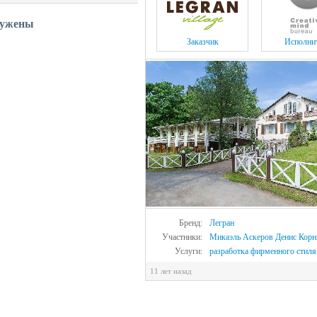
ружены
Заказчик
Исполни
Бренд:
Легран
Участники:
Микаэль Аскеров
Денис Корн
Услуги:
разработка фирменного стиля
11 лет назад