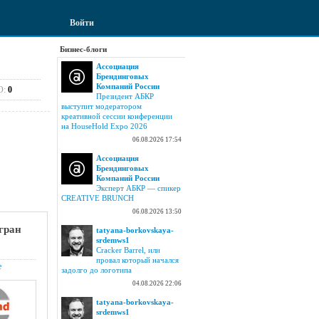
Войти
Бизнес-блоги
Ассоциация
Брендинговых
Компаний России
О:
0
Президент АБКР
выступит модератором
креативной сессии конференции
на HouseHold Expo 2026
06.08.2026 17:54
Ассоциация
Брендинговых
Компаний России
Эксперт АБКР — спикер
CREATIVE BRUNCH
06.08.2026 13:50
гран
tatyana-borkovskaya-
srdemws1
Cracker Barrel, или
провал который начался
е
задолго до логотипа
04.08.2026 22:06
tatyana-borkovskaya-
srdemws1