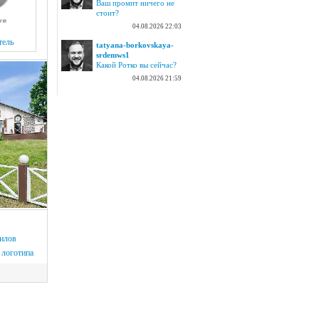
Ваш промпт ничего не
стоит?
04.08.2026 22:03
тель
tatyana-borkovskaya-
srdemws1
Какой Ротко вы сейчас?
04.08.2026 21:59
илов
логотипа